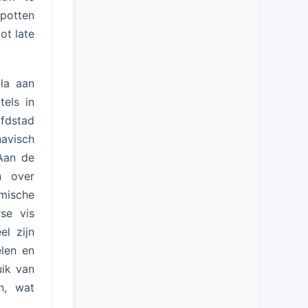
spotten
ot late
la aan
tels in
ofdstad
navisch
 Aan de
n over
omische
rse vis
l zijn
elen en
uik van
n, wat