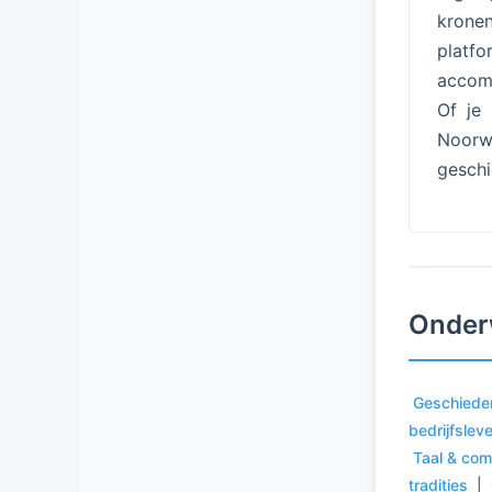
kronen
platf
accomm
Of je 
Noorw
geschi
Onder
Geschiede
bedrijfslev
Taal & com
tradities
|