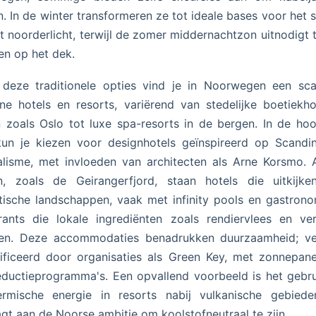
. In de winter transformeren ze tot ideale bases voor het 
t noorderlicht, terwijl de zomer middernachtzon uitnodigt t
n op het dek.
 deze traditionele opties vind je in Noorwegen een sca
e hotels en resorts, variërend van stedelijke boetiekho
 zoals Oslo tot luxe spa-resorts in de bergen. In de ho
un je kiezen voor designhotels geïnspireerd op Scandi
lisme, met invloeden van architecten als Arne Korsmo.
en, zoals de Geirangerfjord, staan hotels die uitkijke
ische landschappen, vaak met infinity pools en gastron
rants die lokale ingrediënten zoals rendiervlees en ve
ren. Deze accommodaties benadrukken duurzaamheid; vee
ificeerd door organisaties als Green Key, met zonnepan
eductieprogramma's. Een opvallend voorbeeld is het gebr
ermische energie in resorts nabij vulkanische gebiede
agt aan de Noorse ambitie om koolstofneutraal te zijn.