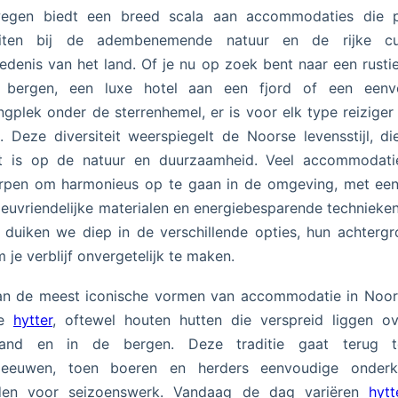
egen biedt een breed scala aan accommodaties die p
uiten bij de adembenemende natuur en de rijke cul
edenis van het land. Of je nu op zoek bent naar een rusti
 bergen, een luxe hotel aan een fjord of een eenv
gplek onder de sterrenhemel, er is voor elk type reiziger 
. Deze diversiteit weerspiegelt de Noorse levensstijl, di
ht is op de natuur en duurzaamheid. Veel accommodatie
rpen om harmonieus op te gaan in de omgeving, met een
ieuvriendelijke materialen en energiebesparende technieken.
l duiken we diep in de verschillende opties, hun achterg
m je verblijf onvergetelijk te maken.
an de meest iconische vormen van accommodatie in Noo
de
hytter
, oftewel houten hutten die verspreid liggen o
eland en in de bergen. Deze traditie gaat terug 
leeuwen, toen boeren en herders eenvoudige onder
en voor seizoenswerk. Vandaag de dag variëren
hytt