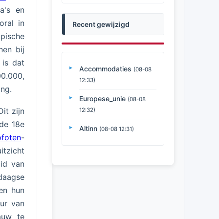
na's en
oral in
Recent gewijzigd
pische
en bij
 is dat
Accommodaties
(08-08
00.000,
12:33)
ing.
Europese_unie
(08-08
it zijn
12:32)
 de 18e
Altinn
(08-08 12:31)
ofoten
-
itzicht
id van
aagse
en hun
uur van
auw te