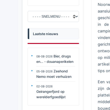
Noorw
aansl
geschi
in de
campin
Laatste nieuws
vinden
geric
ontwo
Bier, drugs
08-08-2026
op mil
en... - douanaperikelen
artike
tips o
Zeehond
05-08-2026
Nemo moet verhuizen
Een v
02-08-2026
zijn 
Geirangerfjord op
platt
werelderfgoedlijst
midde
bouwd