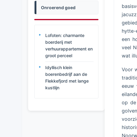
basisv
Onroerend goed
jacuzz
gebie
hytte
Lofoten: charmante
een ho
boerderij met
veel N
verhuurappartement en
wat il
groot perceel
Idyllisch klein
Voor w
boerenbedrijf aan de
tradit
Flekkefjord met lange
eeuw 
kustlijn
eiland
op de
golv
voorz
histor
Noorw