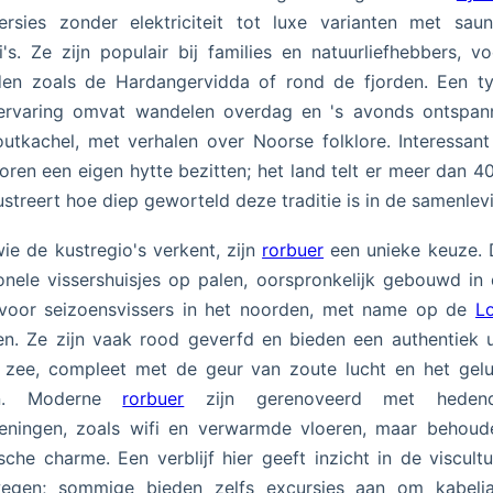
ersies zonder elektriciteit tot luxe varianten met sau
i's. Ze zijn populair bij families en natuurliefhebbers, vo
den zoals de Hardangervidda of rond de fjorden. Een ty
-ervaring omvat wandelen overdag en 's avonds ontspann
utkachel, met verhalen over Noorse folklore. Interessant
oren een eigen hytte bezitten; het land telt er meer dan 4
lustreert hoe diep geworteld deze traditie is in de samenlev
ie de kustregio's verkent, zijn
rorbuer
een unieke keuze. D
ionele vissershuisjes op palen, oorspronkelijk gebouwd in
voor seizoensvissers in het noorden, met name op de
L
en. Ze zijn vaak rood geverfd en bieden een authentiek u
 zee, compleet met de geur van zoute lucht en het gelu
en. Moderne
rorbuer
zijn gerenoveerd met hedend
ieningen, zoals wifi en verwarmde vloeren, maar behoud
ische charme. Een verblijf hier geeft inzicht in de viscult
egen; sommige bieden zelfs excursies aan om kabelj