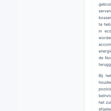
gebrui
serve
bosse
te heb
in ec
worde
accom
energi
de Noo
terugg
Bij h
houde
poolci
beïnvl
het zu
afgele