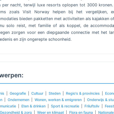
 per nacht, terwijl luxe resorts oplopen tot 3000 kronen.
orms zoals Visit Norway helpen bij het vergelijken, e
odaties bieden pakketten met activiteiten als kajakken of
nu solo reist, met familie of als koppel, de accommoda
egen zorgen voor een diepgaande connectie met het land
edenis en zijn ongerepte schoonheid.
werpen:
nis
|
Geografie
|
Cultuur
|
Steden
|
Regio's & provincies
|
Econ
en
|
Ondernemen
|
Wonen, werken & emigreren
|
Onderwijs & st
municatie
|
Eten & drinken
|
Sport & recreatie
|
Friluftsliv
|
Fees
Gezondheid & zorg
|
Weer en klimaat
|
Flora en fauna
|
National