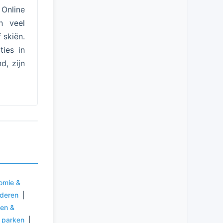
 Online
n veel
 skiën.
ties in
, zijn
omie &
uderen
|
ten &
e parken
|