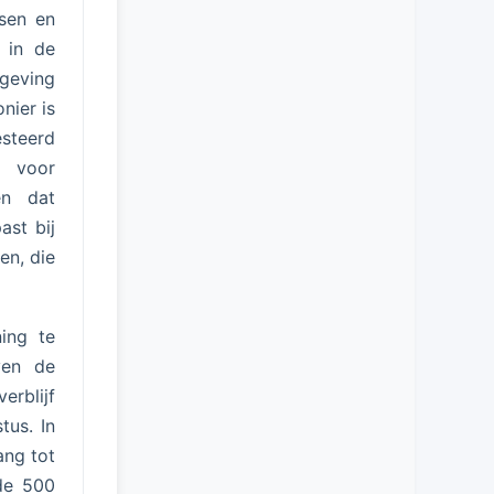
ssen en
 in de
geving
nier is
steerd
n voor
en dat
ast bij
en, die
ing te
ven de
erblijf
tus. In
ang tot
 de 500