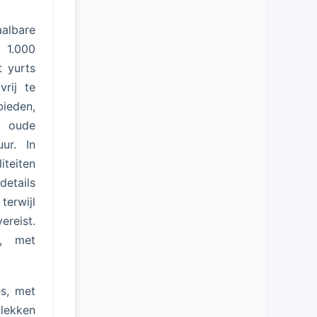
albare
 1.000
t yurts
vrij te
bieden,
t oude
ur. In
iteiten
details
terwijl
reist.
n, met
s, met
plekken