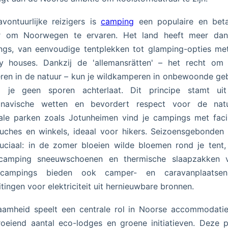
vontuurlijke reizigers is
camping
een populaire en beta
r om Noorwegen te ervaren. Het land heeft meer dan
gs, van eenvoudige tentplekken tot glamping-opties me
y houses. Dankzij de 'allemansrätten' – het recht om 
en in de natuur – kun je wildkamperen in onbewoonde ge
g je geen sporen achterlaat. Dit principe stamt ui
inavische wetten en bevordert respect voor de natu
ale parken zoals Jotunheimen vind je campings met facil
uches en winkels, ideaal voor hikers. Seizoensgebonden 
ruciaal: in de zomer bloeien wilde bloemen rond je tent, 
rcamping sneeuwschoenen en thermische slaapzakken ve
campings bieden ook camper- en caravanplaatse
itingen voor elektriciteit uit hernieuwbare bronnen.
aamheid speelt een centrale rol in Noorse accommodatie
oeiend aantal eco-lodges en groene initiatieven. Deze 