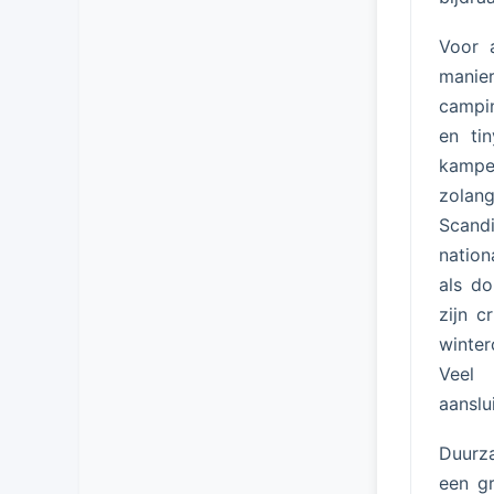
Voor a
manie
campin
en tin
kamper
zolan
Scand
nation
als do
zijn c
winte
Veel 
aanslu
Duurz
een gr