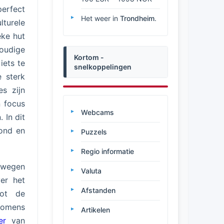
erfect
Het weer in
Trondheim
.
turele
eke hut
oudige
Kortom -
iets te
snelkoppelingen
e sterk
s zijn
 focus
Webcams
 In dit
rond en
Puzzels
Regio informatie
rwegen
Valuta
ver het
Afstanden
tot de
komens
Artikelen
er
van