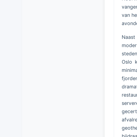
vangen
van he
avonde
Naast
modern
steden
Oslo k
minima
fjord
dramat
restau
serve
gecert
afvalr
geoth
bijdra