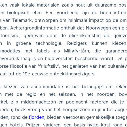
ken vaak lokale materialen zoals hout uit duurzame bo
ren biologisch eten. Een voorbeeld zijn de boomhutten
n van Telemark, ontworpen om minimale impact op de om
ben. Achtergrondinformatie onthult dat Noorwegen een pio
otoerisme, gedreven door de olie-inkomsten die geïnve
n in groene technologie. Reizigers kunnen kieze
modaties met labels als Miljøfyrtårn, die garander
everbruik laag is en biodiversiteit beschermd wordt. Dit p
rse filosofie van 'friluftsliv', het genieten van het buitenlev
aat tot de 19e-eeuwse ontdekkingsreizigers.
et kiezen van accommodatie is het belangrijk om reken
n met de regio en het seizoen. In het noorden, bo
rkel, zijn middernachtzon en poolnacht factoren die je v
oeden; boek vroeg voor het hoogseizoen in juni tot augus
iden, rond de
fjorden
, bieden veerboten gemakkelijke toeg
gen hotels. Prijzen variëren: een basis hytte kost rond