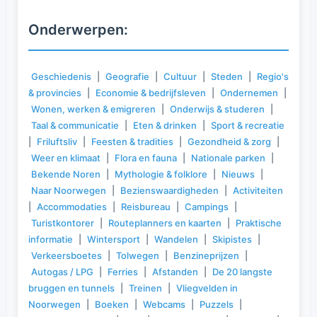
Onderwerpen:
Geschiedenis
|
Geografie
|
Cultuur
|
Steden
|
Regio's
& provincies
|
Economie & bedrijfsleven
|
Ondernemen
|
Wonen, werken & emigreren
|
Onderwijs & studeren
|
Taal & communicatie
|
Eten & drinken
|
Sport & recreatie
|
Friluftsliv
|
Feesten & tradities
|
Gezondheid & zorg
|
Weer en klimaat
|
Flora en fauna
|
Nationale parken
|
Bekende Noren
|
Mythologie & folklore
|
Nieuws
|
Naar Noorwegen
|
Bezienswaardigheden
|
Activiteiten
|
Accommodaties
|
Reisbureau
|
Campings
|
Turistkontorer
|
Routeplanners en kaarten
|
Praktische
informatie
|
Wintersport
|
Wandelen
|
Skipistes
|
Verkeersboetes
|
Tolwegen
|
Benzineprijzen
|
Autogas / LPG
|
Ferries
|
Afstanden
|
De 20 langste
bruggen en tunnels
|
Treinen
|
Vliegvelden in
Noorwegen
|
Boeken
|
Webcams
|
Puzzels
|