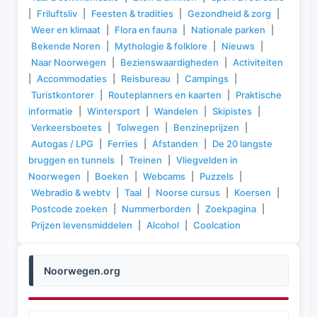
|
Friluftsliv
|
Feesten & tradities
|
Gezondheid & zorg
|
Weer en klimaat
|
Flora en fauna
|
Nationale parken
|
Bekende Noren
|
Mythologie & folklore
|
Nieuws
|
Naar Noorwegen
|
Bezienswaardigheden
|
Activiteiten
|
Accommodaties
|
Reisbureau
|
Campings
|
Turistkontorer
|
Routeplanners en kaarten
|
Praktische
informatie
|
Wintersport
|
Wandelen
|
Skipistes
|
Verkeersboetes
|
Tolwegen
|
Benzineprijzen
|
Autogas / LPG
|
Ferries
|
Afstanden
|
De 20 langste
bruggen en tunnels
|
Treinen
|
Vliegvelden in
Noorwegen
|
Boeken
|
Webcams
|
Puzzels
|
Webradio & webtv
|
Taal
|
Noorse cursus
|
Koersen
|
Postcode zoeken
|
Nummerborden
|
Zoekpagina
|
Prijzen levensmiddelen
|
Alcohol
|
Coolcation
Noorwegen.org