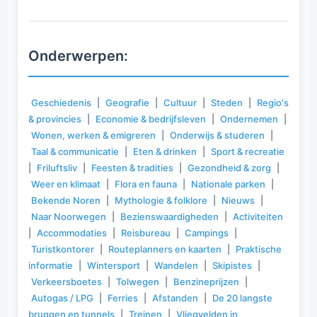
Onderwerpen:
Geschiedenis
|
Geografie
|
Cultuur
|
Steden
|
Regio's
& provincies
|
Economie & bedrijfsleven
|
Ondernemen
|
Wonen, werken & emigreren
|
Onderwijs & studeren
|
Taal & communicatie
|
Eten & drinken
|
Sport & recreatie
|
Friluftsliv
|
Feesten & tradities
|
Gezondheid & zorg
|
Weer en klimaat
|
Flora en fauna
|
Nationale parken
|
Bekende Noren
|
Mythologie & folklore
|
Nieuws
|
Naar Noorwegen
|
Bezienswaardigheden
|
Activiteiten
|
Accommodaties
|
Reisbureau
|
Campings
|
Turistkontorer
|
Routeplanners en kaarten
|
Praktische
informatie
|
Wintersport
|
Wandelen
|
Skipistes
|
Verkeersboetes
|
Tolwegen
|
Benzineprijzen
|
Autogas / LPG
|
Ferries
|
Afstanden
|
De 20 langste
bruggen en tunnels
|
Treinen
|
Vliegvelden in