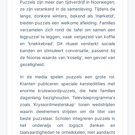
Puzzels zijn meer dan tijdverdrijf in Noorwegen;
ze zijn verankerd in de samenleving. Tijdens de
lange, donkere winters, bekend als 'mørketid',
bieden puzzels een welkome afleiding. Families
verzamelen zich rond de tafel om samen een
legpuzzel te leggen, vaak vergezeld van koffie
en 'knekkebrød'. Dit ritueel versterkt sociale
banden en stimuleert conversatie, passend bij
de Noorse waarde van 'koselig', een gevoel van
gezelligheid.
In de media spelen puzzels een grote rol.
Kranten publiceren speciale kersteditities met
enorme kruiswoordpuzzels, die hele families
dagenlang bezighouden. Televisieprogramma's
zoals 'Kryssordmesterskap' tonen wedstrijden
waarin deelnemers strijden om de titel van
beste puzzelaar. Scholen integreren puzzels in
het onderwijs om logisch denken en
taalvaardigheden te ontwikkelen, met aandacht