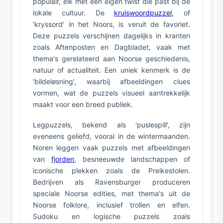
populair, elk met een eigen twist die past bij de
lokale cultuur. De
kruiswoordpuzzel
, of
'kryssord' in het Noors, is veruit de favoriet.
Deze puzzels verschijnen dagelijks in kranten
zoals Aftenposten en Dagbladet, vaak met
thema's gerelateerd aan Noorse geschiedenis,
natuur of actualiteit. Een uniek kenmerk is de
'bildeløsning', waarbij afbeeldingen clues
vormen, wat de puzzels visueel aantrekkelijk
maakt voor een breed publiek.
Legpuzzels, bekend als 'puslespill', zijn
eveneens geliefd, vooral in de wintermaanden.
Noren leggen vaak puzzels met afbeeldingen
van
fjorden
, besneeuwde landschappen of
iconische plekken zoals de Preikestolen.
Bedrijven als Ravensburger produceren
speciale Noorse edities, met thema's uit de
Noorse folklore, inclusief trollen en elfen.
Sudoku en logische puzzels zoals