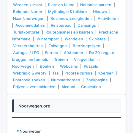
Weer en klimaat
|
Flora en fauna
|
Nationale parken
|
Bekende Noren
|
Mythologie & folklore
|
Nieuws
|
Naar Noorwegen
|
Bezienswaardigheden
|
Activiteiten
|
Accommodaties
|
Reisbureau
|
Campings
|
Turistkontorer
|
Routeplanners en kaarten
|
Praktische
informatie
|
Wintersport
|
Wandelen
|
Skipistes
|
Verkeersboetes
|
Tolwegen
|
Benzineprijzen
|
Autogas / LPG
|
Ferries
|
Afstanden
|
De 20 langste
bruggen en tunnels
|
Treinen
|
Vliegvelden in
Noorwegen
|
Boeken
|
Webcams
|
Puzzels
|
Webradio & webtv
|
Taal
|
Noorse cursus
|
Koersen
|
Postcode zoeken
|
Nummerborden
|
Zoekpagina
|
Prijzen levensmiddelen
|
Alcohol
|
Coolcation
Noorwegen.org
Noorwegen