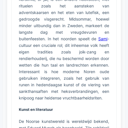
rituelen zoals het aansteken van
adventskaarsen en het eten van lutefisk, een
gedroogde visgerecht. Midsommar, hoewel
minder uitbundig dan in Zweden, markeert de
langste dag met vreugdevuren en
buitenfeesten. In het noorden speelt de
Sami
-
cultuur een cruciale rol; dit inheemse volk heeft
eigen tradities zoals joik-zang en
rendierhouderij, die nu beschermd worden door
wetten die hun taal en landrechten erkennen.
Interessant is hoe moderne Noren oude
gebruiken integreren, zoals het gebruik van
runen in hedendaagse kunst of de viering van
sankthansaften met heksverbrandingen, een
knipoog naar heidense vruchtbaarheidsriten.
Kunst en literatuur
De Noorse kunstwereld is wereldwijd bekend,
met Edvard Munch als boegbeeld. Zijn schilderij