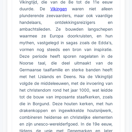
Vikingtijd, die van de 8e tot de 11e eeuw
duurde. De
Vikingen
waren niet alleen
plunderende zeevaarders, maar ook vaardige
handelaars, ontdekkingsreizigers en
ambachtslieden. Ze bouwden langschepen
waarmee ze Europa doorkruisten, en hun
mythen, vastgelegd in sagas zoals de Edda's,
vormen nog steeds een bron van inspiratie.
Deze periode heeft sporen nagelaten in de
Noorse taal, die deel uitmaakt van de
Germaanse taalfamilie en sterke banden heeft
met het IJslands en Deens. Na de Vikingtijd
volgde de middeleeuwen, met de invoering van
het christendom rond het jaar 1000, wat leidde
tot de bouw van imposante staafkerken, zoals
die in Borgund. Deze houten kerken, met hun
drakenkoppen en ingewikkelde houtsnijwerk,
combineren heidense en christelijke elementen
en zijn unesco-werelderfgoed. In de 19e eeuw,
tijdens de unie met Denemarken en later