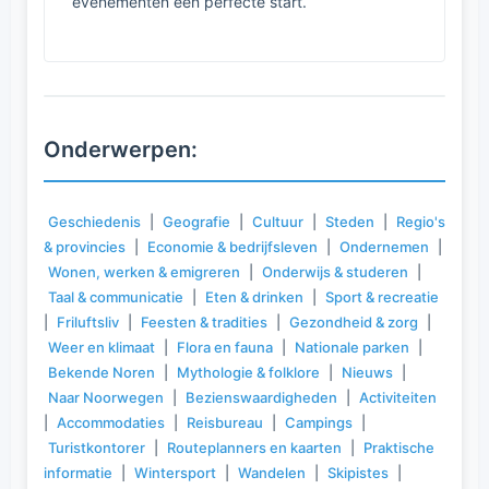
evenementen een perfecte start.
Onderwerpen:
Geschiedenis
|
Geografie
|
Cultuur
|
Steden
|
Regio's
& provincies
|
Economie & bedrijfsleven
|
Ondernemen
|
Wonen, werken & emigreren
|
Onderwijs & studeren
|
Taal & communicatie
|
Eten & drinken
|
Sport & recreatie
|
Friluftsliv
|
Feesten & tradities
|
Gezondheid & zorg
|
Weer en klimaat
|
Flora en fauna
|
Nationale parken
|
Bekende Noren
|
Mythologie & folklore
|
Nieuws
|
Naar Noorwegen
|
Bezienswaardigheden
|
Activiteiten
|
Accommodaties
|
Reisbureau
|
Campings
|
Turistkontorer
|
Routeplanners en kaarten
|
Praktische
informatie
|
Wintersport
|
Wandelen
|
Skipistes
|